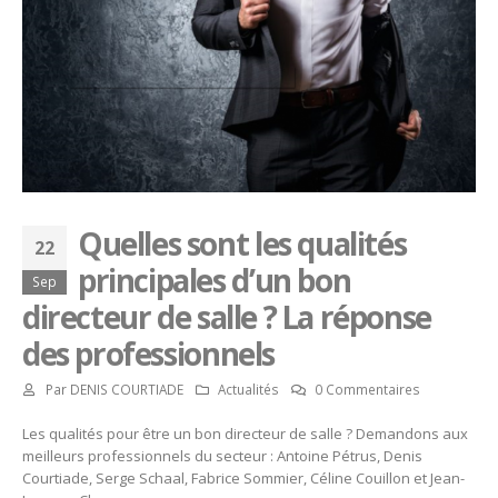
Quelles sont les qualités
22
principales d’un bon
Sep
directeur de salle ? La réponse
des professionnels
Par
DENIS COURTIADE
Actualités
0 Commentaires
Les qualités pour être un bon directeur de salle ? Demandons aux
meilleurs professionnels du secteur : Antoine Pétrus, Denis
Courtiade, Serge Schaal, Fabrice Sommier, Céline Couillon et Jean-