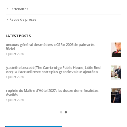
Non classifié(e)
Partage
Partenaires
Revue de presse
LATEST POSTS
Bertrand Noeureuil et Elsa Jeanvoine à la tête de
L’Orangerie du George V à Paris
15 juillet 2026
Serge Dubs, meilleur sommelier du monde, part à la retraite
après plus de 50 ans de service
14 juillet 2026
Maître d’hôtel à l’Oceania de Quimper, Gilles Léost fait ses
valises après 40 ans de services
5 juillet 2026