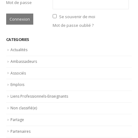
Associés
Emplois
Liens Professionnels-Enseignants
Non classifié(e)
Partage
Partenaires
Revue de presse
LATEST POSTS
Trophée du Maître d’Hôtel 2027 : les douze demi-finalistes
dévoilés
16 juillet 2026
Bertrand Noeureuil et Elsa Jeanvoine à la tête de
L’Orangerie du George V à Paris