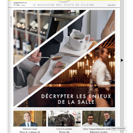
COTISATION 2017: Ô Service fait appel à vous en
30
qualité d’adhérent (ou futur adhérent)
professionnel et/ou étudiant pour l’année à venir…
Déc
d’avance, l’association vous remercie.
16-12-22-relance-adhesion-o%cc%82-service Denis
Courtiade Président Fondateur de l'association,
president@oservice.fr « Ô Service - des talents...
Lire la suite