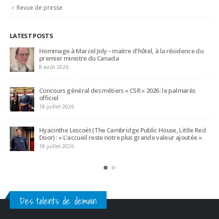
15 juillet 2026
Serge Dubs, meilleur sommelier du monde, part à la retraite
après plus de 50 ans de service
14 juillet 2026
Des talents de demain
CATEGORIES
Actualités
(1 283)
Ambassadeurs
(123)
Associés
(10)
Emplois
(532)