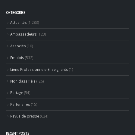
Liens Professionnels-Enseignants
(1)
Non classifié(e)
(26)
Partage
(54)
Partenaires
(15)
Revue de presse
(624)
RECENT POSTS
Hommage à Marcel Joly – maitre d’hôtel, à la résidence du
premier ministre du Canada
8 août 2026
Concours général des métiers « CSR » 2026 : le palmarès
officiel
18 juillet 2026