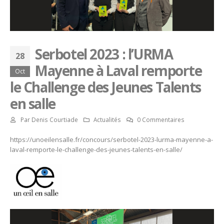
Serbotel 2023 : l’URMA
28
Mayenne à Laval remporte
Oct
le Challenge des Jeunes Talents
en salle
Par
Denis Courtiade
Actualités
0 Commentaires
https://unoeilensalle.fr/concours/serbotel-2023-lurma-mayenne-a-
laval-remporte-le-challenge-des-jeunes-talents-en-salle/