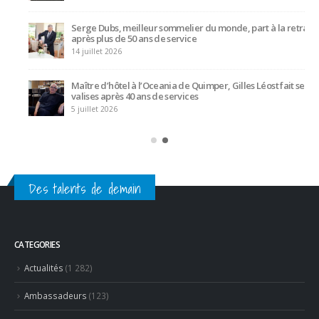
Serge Dubs, meilleur sommelier du monde, part à la retraite
après plus de 50 ans de service
14 juillet 2026
Maître d’hôtel à l’Oceania de Quimper, Gilles Léost fait ses
valises après 40 ans de services
5 juillet 2026
Des talents de demain
CATEGORIES
Actualités
(1 282)
Ambassadeurs
(123)
Associés
(10)