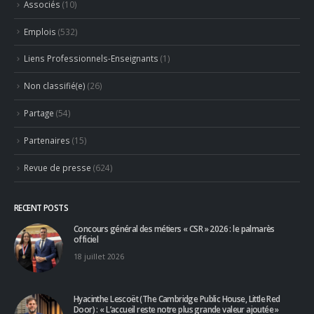
Emplois
(532)
Liens Professionnels-Enseignants
(1)
Non classifié(e)
(26)
Partage
(54)
Partenaires
(15)
Revue de presse
(624)
RECENT POSTS
Concours général des métiers « CSR » 2026 : le palmarès
officiel
18 juillet 2026
Hyacinthe Lescoët (The Cambridge Public House, Little Red
Door) : « L’accueil reste notre plus grande valeur ajoutée »
18 juillet 2026