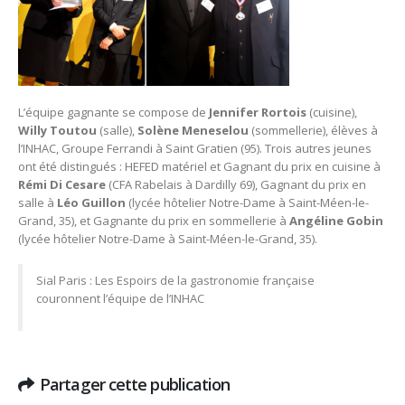
L’équipe gagnante se compose de
Jennifer Rortois
(cuisine),
Willy Toutou
(salle),
Solène Meneselou
(sommellerie), élèves à
l’INHAC, Groupe Ferrandi à Saint Gratien (95). Trois autres jeunes
ont été distingués : HEFED matériel et Gagnant du prix en cuisine à
Rémi Di Cesare
(CFA Rabelais à Dardilly 69), Gagnant du prix en
salle à
Léo Guillon
(lycée hôtelier Notre-Dame à Saint-Méen-le-
Grand, 35), et Gagnante du prix en sommellerie à
Angéline Gobin
(lycée hôtelier Notre-Dame à Saint-Méen-le-Grand, 35).
Sial Paris : Les Espoirs de la gastronomie française
couronnent l’équipe de l’INHAC
Partager cette publication