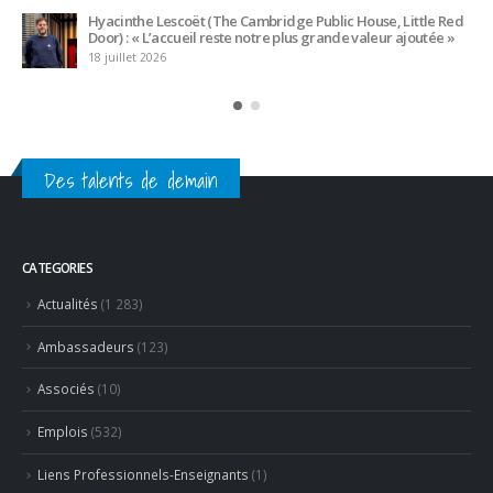
Des talents de demain
CATEGORIES
Actualités
(1 283)
Ambassadeurs
(123)
Associés
(10)
Emplois
(532)
Liens Professionnels-Enseignants
(1)
Non classifié(e)
(26)
Partage
(54)