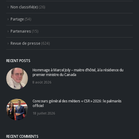
Partenaires
(15)
Revue de presse
(624)
RECENT POSTS
Hommage à Marcel Joly – maitre d’hôtel, à la résidence du
premier ministre du Canada
8 août 2026
Concours général des métiers « CSR » 2026 : le palmarès
officiel
18 juillet 2026
RECENT COMMENTS
PHILIPPE Christian
dans
Jean-Marie Ancher – ex Professionnel
partenaire, Taillevent, Paris, France