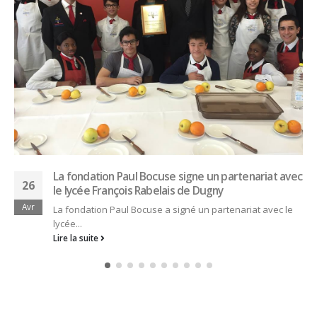
Camille Bouabdallah – Le Ritz Paris – Magazine Le
05
Chef
Nov
https://www.lechef.com/numeros/352/
Lire la suite
SEARCH