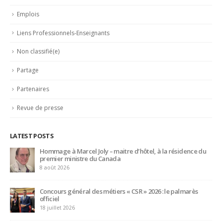
Non classifié(e)
Partage
Partenaires
Revue de presse
LATEST POSTS
Trophée du Maître d’Hôtel 2027 : les douze demi-finalistes
dévoilés
16 juillet 2026
Bertrand Noeureuil et Elsa Jeanvoine à la tête de
L’Orangerie du George V à Paris
15 juillet 2026
Serge Dubs, meilleur sommelier du monde, part à la retraite
après plus de 50 ans de service
14 juillet 2026