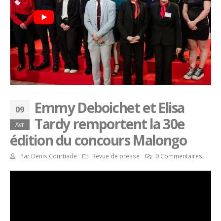
Emmy Deboichet et Elisa
09
Tardy remportent la 30e
Avr
édition du concours Malongo
Par
Denis Courtiade
Revue de presse
0 Commentaires