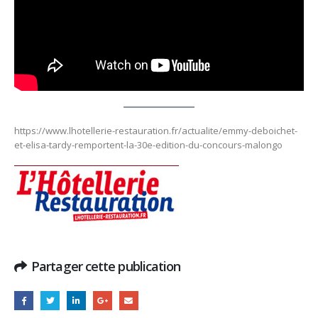
https://www.lhotellerie-restauration.fr/actualite/emmy-deboichet-
et-elisa-tardy-remportent-la-30e-edition-du-concours-malongo
Partager cette publication