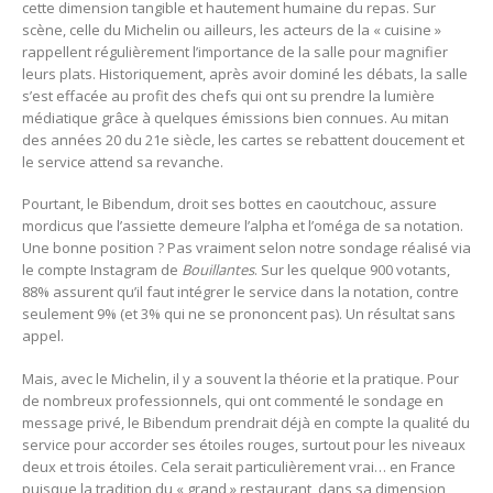
cette dimension tangible et hautement humaine du repas. Sur
scène, celle du Michelin ou ailleurs, les acteurs de la « cuisine »
rappellent régulièrement l’importance de la salle pour magnifier
leurs plats. Historiquement, après avoir dominé les débats, la salle
s’est effacée au profit des chefs qui ont su prendre la lumière
médiatique grâce à quelques émissions bien connues. Au mitan
des années 20 du 21e siècle, les cartes se rebattent doucement et
le service attend sa revanche.
Pourtant, le Bibendum, droit ses bottes en caoutchouc, assure
mordicus que l’assiette demeure l’alpha et l’oméga de sa notation.
Une bonne position ? Pas vraiment selon notre sondage réalisé via
le compte Instagram de
Bouillantes
. Sur les quelque 900 votants,
88% assurent qu’il faut intégrer le service dans la notation, contre
seulement 9% (et 3% qui ne se prononcent pas). Un résultat sans
appel.
Mais, avec le Michelin, il y a souvent la théorie et la pratique. Pour
de nombreux professionnels, qui ont commenté le sondage en
message privé, le Bibendum prendrait déjà en compte la qualité du
service pour accorder ses étoiles rouges, surtout pour les niveaux
deux et trois étoiles. Cela serait particulièrement vrai… en France
puisque la tradition du « grand » restaurant, dans sa dimension