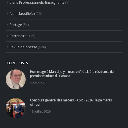
RECENT POSTS
Hommage à Marcel Joly – maitre d’hôtel, à la résidence du
premier ministre du Canada
8 août 2026
Concours général des métiers « CSR » 2026 : le palmarès
officiel
18 juillet 2026
RECENT COMMENTS
PHILIPPE Christian
dans
Jean-Marie Ancher – ex Professionnel
partenaire, Taillevent, Paris, France
Concours Ô Service 2026 : le “faire-savoir” au centre des
réflexions – Denis Courtiade
dans
Le Concours Ô Service 2026
entre dans sa 18ème session et félicite sa nouvelle Lauréate