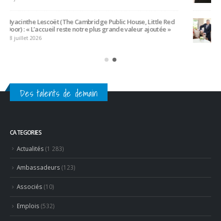
Des talents de demain
CATEGORIES
Actualités
(1 283)
Ambassadeurs
(123)
Associés
(10)
Emplois
(532)
Liens Professionnels-Enseignants
(1)
Non classifié(e)
(26)
Partage
(54)
Partenaires
(15)
Revue de presse
(624)