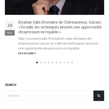
Meilleur sommelier de France et MOF : Pascaline
17
Lepeltier décroche 2 titres successifs
Nov
http://unoeilensalle.fr/meilleur-sommelier-de-france-et-
mof-pascaline-lepeltier-decroche-2-titres-successifs/
Lire la suite
SEARCH
CONNEXION