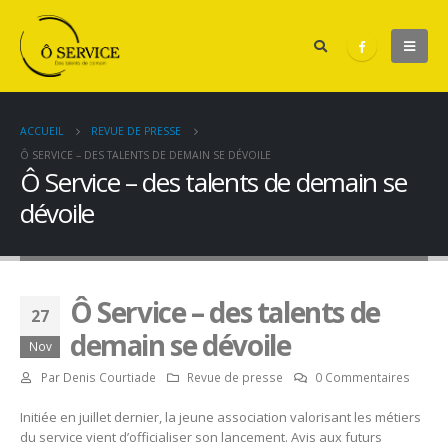
ACCUEIL
REVUE DE PRESSE
Ô SERVICE – DES TALENTS DE DEMAIN SE DÉVOILE
Ô Service – des talents de demain se
dévoile
Ô Service – des talents de
27
demain se dévoile
Nov
Par
Denis Courtiade
Revue de presse
0 Commentaires
Initiée en juillet dernier, la jeune association valorisant les métiers
du service vient d’officialiser son lancement. Avis aux futurs