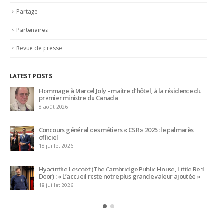
Partage
Partenaires
Revue de presse
LATEST POSTS
Trophée du Maître d’Hôtel 2027 : les douze demi-finalistes
dévoilés
16 juillet 2026
Bertrand Noeureuil et Elsa Jeanvoine à la tête de
L’Orangerie du George V à Paris
15 juillet 2026
d
Serge Dubs, meilleur sommelier du monde, part à la retraite
après plus de 50 ans de service
14 juillet 2026