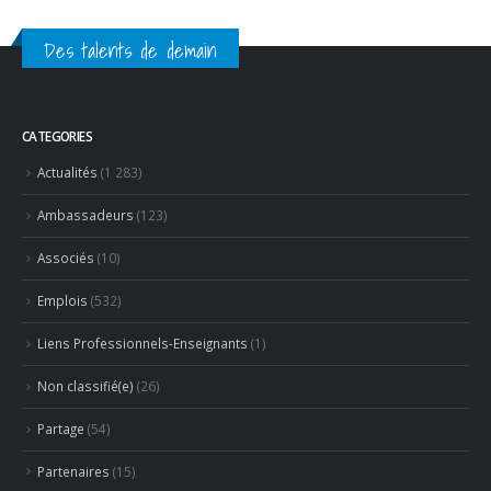
Des talents de demain
CATEGORIES
Actualités
(1 283)
Ambassadeurs
(123)
Associés
(10)
Emplois
(532)
Liens Professionnels-Enseignants
(1)
Non classifié(e)
(26)
Partage
(54)
Partenaires
(15)
Revue de presse
(624)