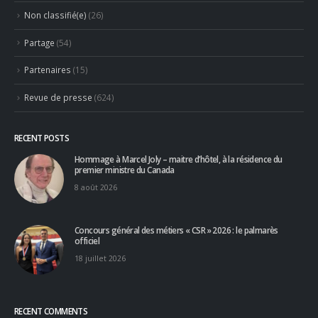
Des talents de demain
CATEGORIES
Actualités
(1 283)
Ambassadeurs
(123)
Associés
(10)
Emplois
(532)
Liens Professionnels-Enseignants
(1)
Non classifié(e)
(26)
Partage
(54)
Partenaires
(15)