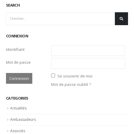
Vidéos-reportages avec Estéban Valle, comment
01
découper le perdreau à la volée
Fév
https://www.facebook.com/domainede.chateauvieux/videos
Chaque mois, découvrez un travail de salle orchestré par
Esteban Valle, Directeur de...
Lire la suite
SEARCH