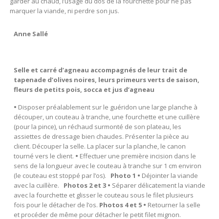
garder au chaud, l’usage du dos de la fourchette pour ne pas
marquer la viande, ni perdre son jus.
Anne Sallé
Selle et carré d’agneau accompagnés de leur trait de
tapenade d’olives noires, leurs primeurs verts de saison,
fleurs de petits pois, socca et jus d’agneau
•
Disposer préalablement sur le guéridon une large planche à
découper, un couteau à tranche, une fourchette et une cuillère
(pour la pince), un réchaud surmonté de son plateau, les
assiettes de dressage bien chaudes. Présenter la pièce au
client. Découper la selle. La placer sur la planche, le canon
tourné vers le client.
•
Effectuer une première incision dans le
sens de la longueur avec le couteau à tranche sur 1 cm environ
(le couteau est stoppé par l’os).
Photo 1 •
Déjointer la viande
avec la cuillère.
Photos 2 et 3
•
Séparer délicatement la viande
avec la fourchette et glisser le couteau sous le filet plusieurs
fois pour le détacher de l’os.
Photos 4 et 5 •
Retourner la selle
et procéder de même pour détacher le petit filet mignon.