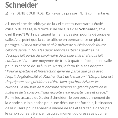
Schneider
Par
DENIS COURTIADE
Revue de presse
2 commentaires
À l’Hostellerie de l’Abbaye de la Celle, restaurant varois étoilé
d’
Alain Ducasse
, le directeur de salle,
Xavier Schneider
, et le
chef
Benoît Witz
partagent la même passion pour la découpe en
salle. À tel point que la carte affiche en permanence un plat à
partager. “
Il n’y a pas d’un côté le métier de cuisinier et de l’autre
celui de serveur. Tous les deux sont des artisans qualifiés. La
découpe fait partie du savoir-faire de la salle et le chef nous fait
confiance.”
Avec une moyenne de trois à quatre découpes en salle
pour un service de 30 à 35 couverts, la formule a ses adeptes.
“
Pour le spectacle et l’interaction générée, parce que ça va avec
l’esprit de générosité et d’authenticité de la maison.”
“
L’important est
de préparer son guéridon et d’être bien synchronisé avec les
cuisines. La réussite de la découpe dépend en grande partie de la
justesse de la cuisson. Il faut ensuite avoir le geste juste et précis.”
Parmi les astuces de Xavier Schneider : le bon positionnement de
la viande sur la planche pour une découpe confortable, l’utilisation
de la cuillère pour séparer la viande de l’os et faciliter la découpe,
le canon conservé entier jusqu’au moment du dressage pour le