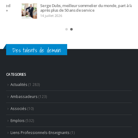
Partage
Partenaires
Revue de presse
LATEST POSTS
Trophée du Maître d’Hôtel 2027 : les douze demi-finalistes
dévoilés
16 juillet 2026
Bertrand Noeureuil et Elsa Jeanvoine à la tête de
L’Orangerie du George V à Paris
15 juillet 2026
Serge Dubs, meilleur sommelier du monde, part à la retraite
après plus de 50 ans de service
14 juillet 2026