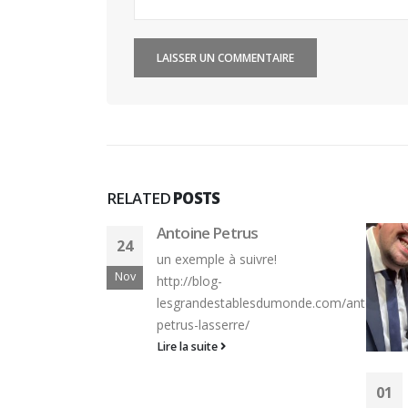
RELATED
POSTS
Antoine Petrus
24
un exemple à suivre!
Nov
http://blog-
lesgrandestablesdumonde.com/antoine-
petrus-lasserre/
Lire la suite
en
01
quipHotel