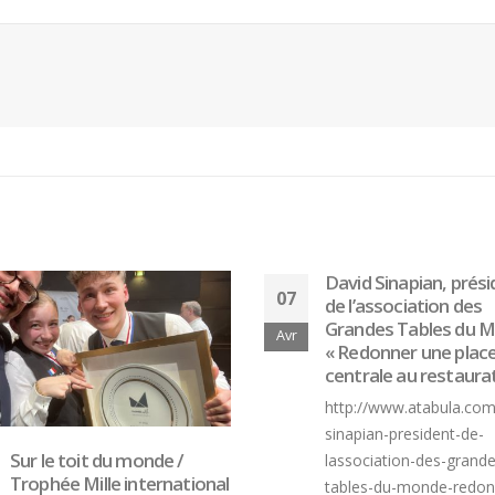
David Sinapian, prés
07
de l’association des
Grandes Tables du M
Avr
« Redonner une plac
centrale au restaura
http://www.atabula.com
sinapian-president-de-
Sur le toit du monde /
lassociation-des-grande
Trophée Mille international
tables-du-monde-redon