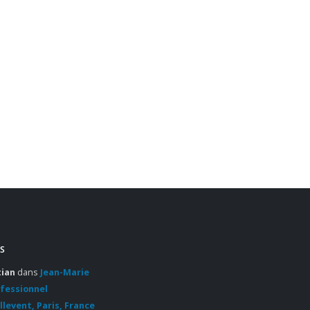
Demain TV avec Ô Service
18
pour DECIDAY …interview !
Jan
https://m.youtube.com/watch?
v=92AjPAnpnQI&feature=player_embedded
Le travail de fourmi effectué
par la profession pour attirer
les...
Lire la suite
S
tian
dans
Jean-Marie
ofessionnel
llevent, Paris, France