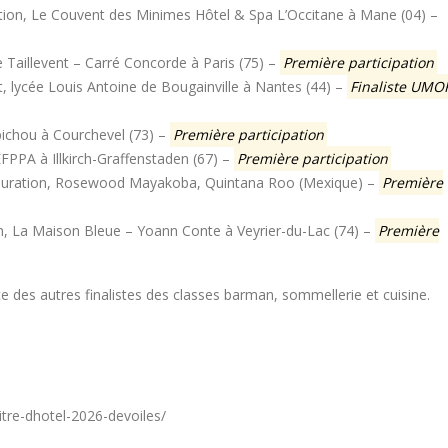
ation, Le Couvent des Minimes Hôtel & Spa L’Occitane à Mane (04) –
e Taillevent – Carré Concorde à Paris (75) –
Première participation
t, lycée Louis Antoine de Bougainville à Nantes (44) –
Finaliste UMO
bichou à Courchevel (73) –
Première participation
FPPA à Illkirch-Graffenstaden (67) –
Première participation
estauration, Rosewood Mayakoba, Quintana Roo (Mexique) –
Première
ion, La Maison Bleue – Yoann Conte à Veyrier-du-Lac (74) –
Première
nce des autres finalistes des classes barman, sommellerie et cuisine.
Concours général des métiers
Bertrand Noeureuil et E
« CSR » 2026 : le palmarès
Jeanvoine à la tête de
officiel
L’Orangerie du George 
Paris
t 2026
itre-dhotel-2026-devoiles/
15 juillet 2026