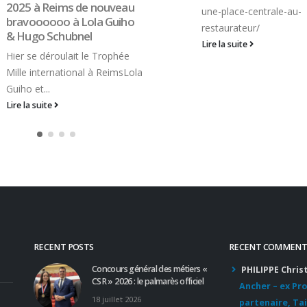
2025 à Reims de nouveau
une-place-centrale-au-
bravoooooo à Lola Guiho
restaurateur/
& Hugo Schubnel
Lire la suite
Hier se déroulait le Trophée
Mille international à ReimsLola
Guiho et...
Lire la suite
RECENT POSTS
RECENT COMMENT
Concours général des métiers «
PHILIPPE Chris
CSR » 2026 : le palmarès officiel
Ancher – ex Pr
18 juillet 2026
partenaire, Tai