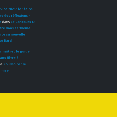
ice 2026 : le “faire-
re des réflexions –
e
dans
Le Concours Ô
ntre dans sa 18ème
cite sa nouvelle
se Bard
 maître : le guide
ans filtre à
ns
Pourboire : le
 mise