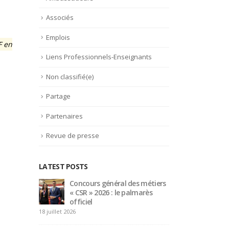
Associés
Emplois
F en
Liens Professionnels-Enseignants
Non classifié(e)
Partage
Partenaires
Revue de presse
LATEST POSTS
lsa
Concours général des métiers
Bert
« CSR » 2026 : le palmarès
Jean
V à
officiel
L’Or
Paris
18 juillet 2026
15 juillet 2026