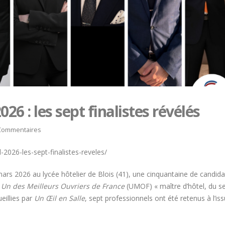
26 : les sept finalistes révélés
Commentaires
-2026-les-sept-finalistes-reveles/
 mars 2026
au lycée hôtelier de Blois (41), une cinquantaine de candida
s
Un des Meilleurs Ouvriers de France
(UMOF) « maître d’hôtel, du se
ueillies par
Un Œil en Salle
, sept professionnels ont été retenus à l’is