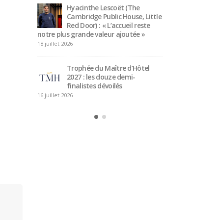
Hyacinthe Lescoët (The
Cambridge Public House, Little
Serg
art à
Red Door) : « L’accueil reste
som
e 50
notre plus grande valeur ajoutée »
la r
ans de servic
18 juillet 2026
14 juillet 2026
Trophée du Maître d’Hôtel
nia de
2027 : les douze demi-
Maît
it ses
finalistes dévoilés
Quim
services
vali
16 juillet 2026
5 juillet 2026