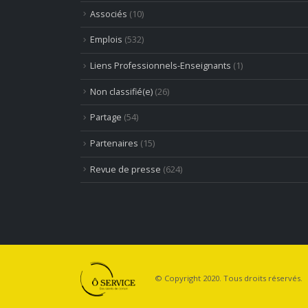
Associés
(10)
Emplois
(532)
Liens Professionnels-Enseignants
(1)
Non classifié(e)
(26)
Partage
(54)
Partenaires
(15)
Revue de presse
(624)
© Copyright 2020. Tous droits réservés.