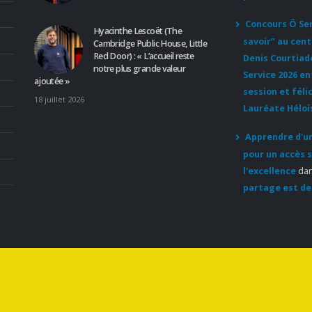
Concours Ô Serv
Hyacinthe Lescoët (The
savoir” au cent
Cambridge Public House, Little
Red Door) : « L’accueil reste
Denis Courtiad
notre plus grande valeur
Service 2026 e
ajoutée »
session et féli
18 juillet 2026
Lauréate Héloï
Apprendre d'un
pour un accès s
l'excellence
da
partage est de