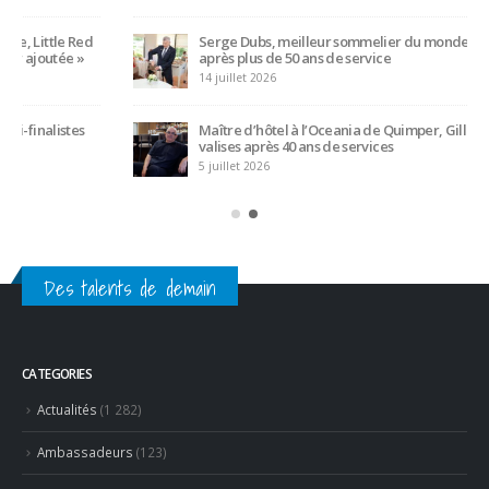
Maître d’hôtel à l’Oceania de Quimper, Gilles Léost fait ses
valises après 40 ans de services
5 juillet 2026
Des talents de demain
CATEGORIES
Actualités
(1 282)
Ambassadeurs
(123)
Associés
(10)
Emplois
(532)