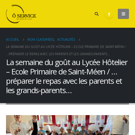
ACCUEIL
NON CLASSIFIÉ(E)
,
ACTUALITÉS
LA SEMAINE DU GOÛT AU LYCÉE HÔTELIER – ECOLE PRIMAIRE DE SAINT-MÉEN /
…PRÉPARER LE REPAS AVEC LES PARENTS ET LES GRANDS-PARENTS…
La semaine du goût au Lycée Hôtelier
– Ecole Primaire de Saint-Méen / …
préparer le repas avec les parents et
les grands-parents…