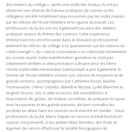
des métiers au collège », après une visite des locaux, ils ont pu
observer une séance de travaux pratiques de cuisine où les
collégiens ont été notamment impressionnés par les outils maniés
par les élèves de l’école hôtelière et la rigueur du travail. Les
professeurs du lycée ont mis également sur pied des ateliers
pratiques autour du thème des saveurs. Cette expérience
d’immersion très enrichissante dans le domaine professionnel
amènent les élèves de collège à se questionner sur les notions du
« bien manger », du « mieux consommer » en valorisant notamment
les circuits courts. Cette manifestation gustative ne s’est pas
simplement arrêtée à cette prestation culinaire pour les 5ème.
L’école maternelle mévennaise Saint-Joseph a pris également le
chemin de l’école hôtelière voisine. Les classes de moyenne et de
grande sections, accompagnées par Catherine Rissel, Aurélie
Tournevache, Céline Colombo, Blandine Nicolas, Lydie Blanchet et
Virginie Tessier, ont, à cette occasion, été sensibilisées à
l’importance de goûter, de réaliser soi-même, de préparer le repas
avec les parents et les grands-parents, de bien connaître les
produits en allant faire les courses ou le marché en famille… Deux
professeurs du lycée, Mario Gapais en service et Eliott Buchet en
cuisine, ont présenté, à ces petites têtes blondes, des fruits et
légumes de saison offerts par la société Bourguignon de