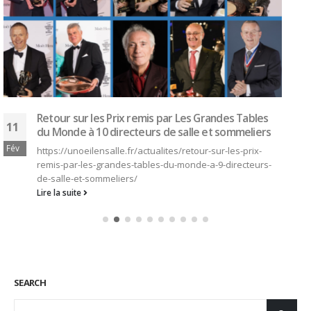
lycee-hotelier-se-distingue-a-l-exterieur-2925948
Lire la suite
SEARCH
CONNEXION
Identifiant
Mot de passe
Se souvenir de moi
Mot de passe oublié ?