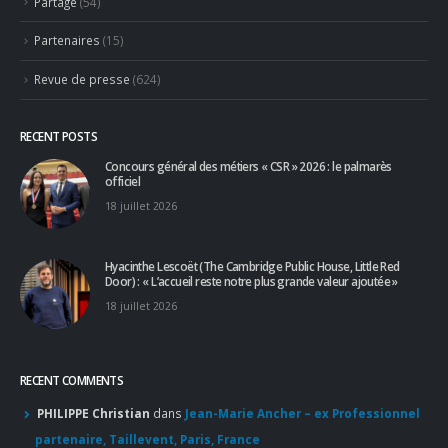
Hyacinthe Lescoët (The Cambridge Public House, Little Red
Door) : « L’accueil reste notre plus grande valeur ajoutée »
18 juillet 2026
RECENT COMMENTS
PHILIPPE Christian
dans
Jean-Marie Ancher – ex Professionnel
partenaire, Taillevent, Paris, France
Concours Ô Service 2026 : le “faire-savoir” au centre des
réflexions – Denis Courtiade
dans
Le Concours Ô Service 2026
entre dans sa 18ème session et félicite sa nouvelle Lauréate
Héloïse Bard
Apprendre d'un maître : le guide pour un accès sans filtre à
l'excellence
dans
Pourboire : le partage est de mise