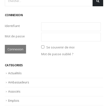
CATEGORIES
Actualités
Ambassadeurs
Associés
Emplois
Liens Professionnels-Enseignants
Non classifié(e)
Partage
Partenaires
Revue de presse
LATEST POSTS
Bertrand Noeureuil et Elsa Jeanvoine à la tête de