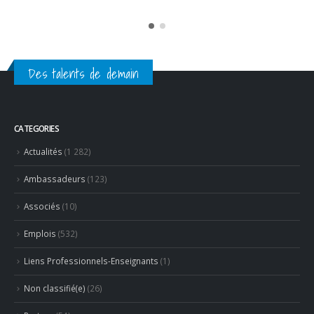
Ambassadeurs
(123)
Associés
(10)
Emplois
(532)
Liens Professionnels-Enseignants
(1)
Non classifié(e)
(26)
Partage
(54)
Partenaires
(15)
Revue de presse
(624)
RECENT POSTS
Concours général des métiers « CSR » 2026 : le palmarès
officiel
18 juillet 2026