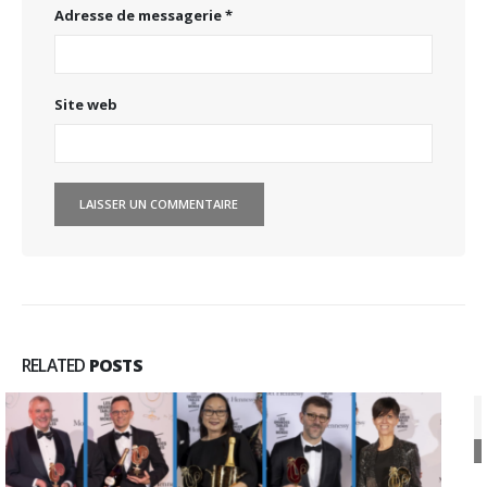
Adresse de messagerie
*
Site web
RELATED
POSTS
La Nouvelle République : Le lycée hôtelier se
06
distingue à l’extérieur
Déc
http://www.lanouvellerepublique.fr/Loir-et-
Cher/Actualite/Education/n/Contenus/Articles/2016/12/05/Le-