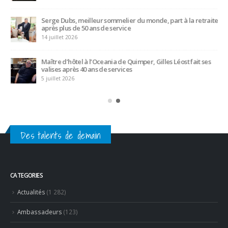
Maître d’hôtel à l’Oceania de Quimper, Gilles Léost fait ses
valises après 40 ans de services
5 juillet 2026
Des talents de demain
CATEGORIES
Actualités
(1 282)
Ambassadeurs
(123)
Associés
(10)
Emplois
(532)