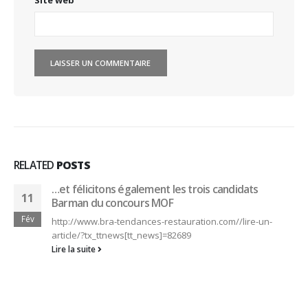
Site web
RELATED
POSTS
…et félicitons également les trois candidats
11
Barman du concours MOF
Fév
http://www.bra-tendances-restauration.com//lire-un-
article/?tx_ttnews[tt_news]=82689
Lire la suite