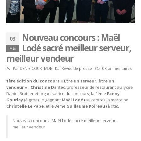
Nouveau concours : Maël
03
Lodé sacré meilleur serveur,
Mai
meilleur vendeur
Par
DENIS COURTIADE
Revue de presse
0 Commentaires
1ère édition du concours « Etre un serveur, être un
vendeur » : Christine Da
ntec, professeur de restaurant au lycée
Daniel Brottier et organisatrice du concours, la 2ème
Fanny
Gourlay
(à gche), le gagnant
Maël Lodé
(au centre), la marraine
Christelle Le Pape
, et le 3ème
Guillaume Poireau
(à dte).
Nouveau concours : Maël Lodé sacré meilleur serveur,
meilleur vendeur