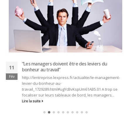
“Les managers doivent être des leviers du
11
bonheur au travail”
Fév
http://lentreprise.lexpress.fr/actualite/le-management-
levier-du-bonheur-au-
travail_1729289.html#ugYcBvKspUm61AB5.01 A trop se
focaliser sur leurs tableaux de bord, les managers...
Lire la suite