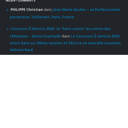
RECENT COMMENTS
PHILIPPE Christian
dans
Jean-Marie Ancher – ex Professionnel
partenaire, Taillevent, Paris, France
Concours Ô Service 2026 : le “faire-savoir” au centre des
réflexions – Denis Courtiade
dans
Le Concours Ô Service 2026
entre dans sa 18ème session et félicite sa nouvelle Lauréate
Héloïse Bard
Apprendre d'un maître : le guide pour un accès sans filtre à
l'excellence
dans
Pourboire : le partage est de mise
© Copyright 2020. Tous droits réservés.