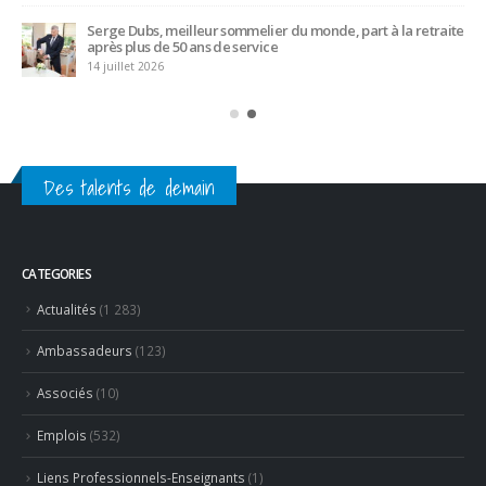
Serge Dubs, meilleur sommelier du monde, part à la retraite
après plus de 50 ans de service
14 juillet 2026
Des talents de demain
CATEGORIES
Actualités
(1 283)
Ambassadeurs
(123)
Associés
(10)
Emplois
(532)
Liens Professionnels-Enseignants
(1)