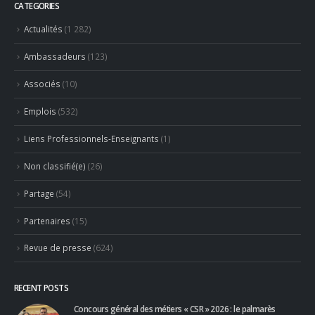
Emplois
(532)
Liens Professionnels-Enseignants
(1)
Non classifié(e)
(26)
Partage
(54)
Partenaires
(15)
Revue de presse
(624)
RECENT POSTS
Concours général des métiers « CSR » 2026 : le palmarès
officiel
18 juillet 2026
Hyacinthe Lescoët (The Cambridge Public House, Little Red
Door) : « L’accueil reste notre plus grande valeur ajoutée »