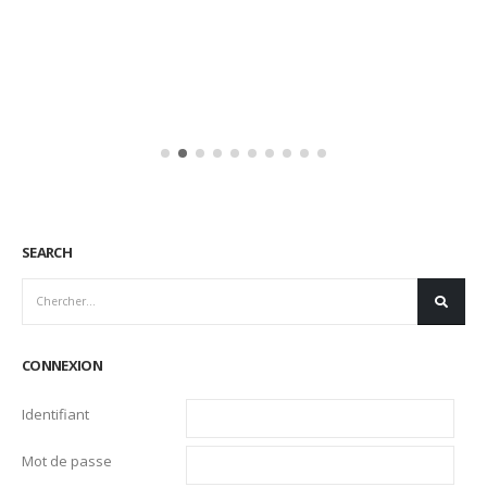
SEARCH
CONNEXION
Identifiant
Mot de passe
Se souvenir de moi
Mot de passe oublié ?
CATEGORIES
Actualités