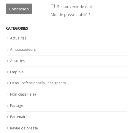
Ambassadeurs
Associés
Emplois
Liens Professionnels-Enseignants
Non classifié(e)
Partage
Partenaires
Revue de presse
LATEST POSTS
Bertrand Noeureuil et Elsa Jeanvoine à la tête de
L’Orangerie du George V à Paris
15 juillet 2026